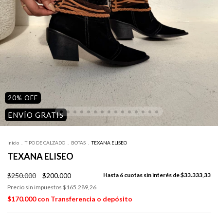
20
%
OFF
ENVÍO GRATIS
Inicio
.
TIPO DE CALZADO
.
BOTAS
.
TEXANA ELISEO
TEXANA ELISEO
$250.000
$200.000
6
cuotas sin interés de
$33.333,33
Precio sin impuestos
$165.289,26
$170.000
con
Transferencia o depósito