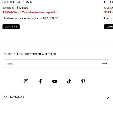
BOTINETA REINA
BOTA
$280.000
$224.000
$430.0
$190.400
con
Transferencia o depósito
$292.
6
cuotas sin interés de
$37.333,33
COMPRAR
COM
SUSCRIBITE A NUESTRO NEWSLETTER
CONTACTÁNOS