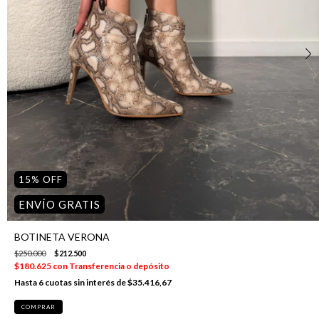
15
%
OFF
ENVÍO GRATIS
BOTINETA VERONA
$250.000
$212.500
$180.625
con
Transferencia o depósito
6
cuotas sin interés de
$35.416,67
COMPRAR