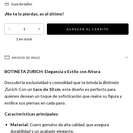
Guía de talles
¡No te lo pierdas, es el último!
1
en stock
MEDIOS DE PAGO
BOTINETA ZURICH: Elegancia y Estilo con Altura
Descubrí la exclusividad y comodidad que te brinda la
Botineta
Zurich
. Con un
taco de 10 cm
, este diseño es perfecto para
quienes desean un toque de sofisticación que realce su figura y
estilice sus piernas en cada paso.
Características principales:
Material:
Cuero genuino de alta calidad, que asegura
durabilidad y un acabado elegante.