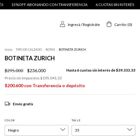
RANSFERENCIA
6 CUOTAS SIN INTERÉS
15%OFF ABONANDO CON TRAN
Ingresá
/
Registráte
Carrito
(
0
)
Inicio
.
TIPO DE CALZADO
.
BOTAS
.
BOTINETA ZURICH
BOTINETA ZURICH
$295.000
$236.000
6
cuotas sin interés de
$39.333,33
Precio sin impuestos
$195.041,32
$200.600
con
Transferencia o depósito
Envío gratis
COLOR
TALLE