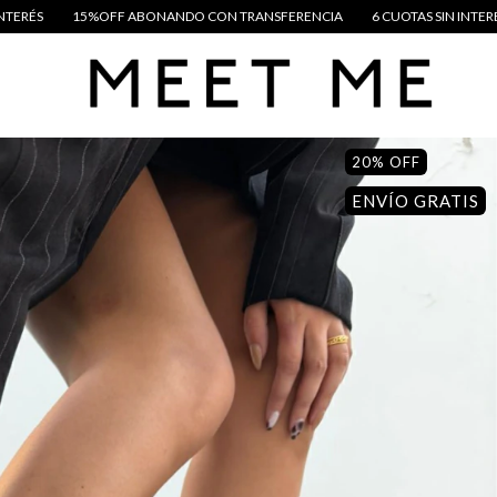
ON TRANSFERENCIA
6 CUOTAS SIN INTERÉS
15%OFF ABONANDO CON T
20
%
OFF
ENVÍO GRATIS