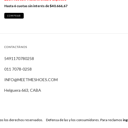
6
cuotas sin interés de
$40.666,67
COMPRAR
CONTACTÁNOS
5491170780258
011 7078-0258
INFO@MEETMESHOES.COM
Helguera 663, CABA
os los derechos reservados.
Defensa de las y los consumidores. Para reclamos
ing