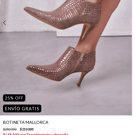
25
%
OFF
ENVÍO GRATIS
BOTINETA MALLORCA
$280.000
$210.000
$178.500
con
Transferencia o depósito