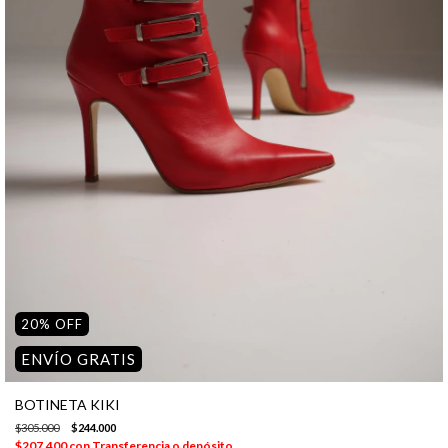
20
%
OFF
ENVÍO GRATIS
BOTINETA KIKI
$305.000
$244.000
$207.400
con
Transferencia o depósito