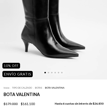
10
%
OFF
ENVÍO GRATIS
Inicio
.
TIPO DE CALZADO
.
BOTAS
.
BOTA VALENTINA
BOTA VALENTINA
$179.000
$161.100
6
cuotas sin interés de
$26.850