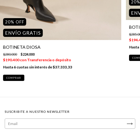
20
ENV
20
%
OFF
BOTI
ENVÍO GRATIS
$285.0
$194.
BOTINETA DIOSA
$280.000
$224.000
COM
$190.400
con
Transferencia o depósito
6
cuotas sin interés de
$37.333,33
COMPRAR
SUSCRIBITE A NUESTRO NEWSLETTER