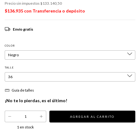
Precio sin impuestos
$133.140,50
$136.935
con
Transferencia o depósito
Envío gratis
COLOR
TALLE
Guía de talles
¡No te lo pierdas, es el último!
1
en stock