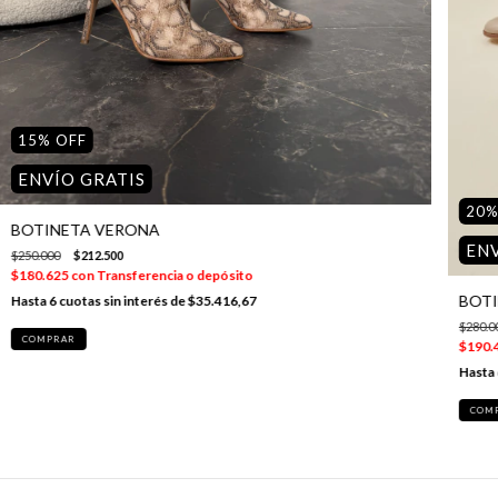
15
%
OFF
ENVÍO GRATIS
20
BOTINETA VERONA
ENV
$250.000
$212.500
$180.625
con
Transferencia o depósito
BOTI
6
cuotas sin interés de
$35.416,67
$280.0
COMPRAR
$190.
COM