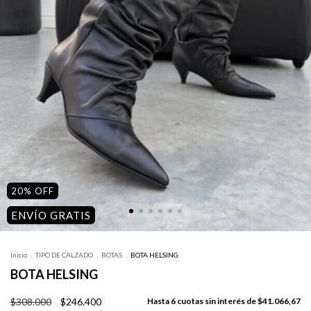
20
%
OFF
ENVÍO GRATIS
Inicio
.
TIPO DE CALZADO
.
BOTAS
.
BOTA HELSING
BOTA HELSING
$308.000
$246.400
6
cuotas sin interés de
$41.066,67