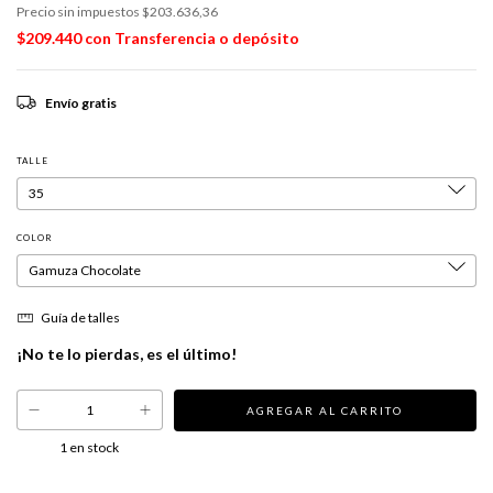
Precio sin impuestos
$203.636,36
$209.440
con
Transferencia o depósito
Envío gratis
TALLE
COLOR
Guía de talles
¡No te lo pierdas, es el último!
1
en stock