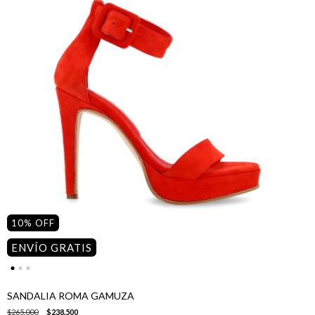
10
%
OFF
ENVÍO GRATIS
SANDALIA ROMA GAMUZA
$265.000
$238.500