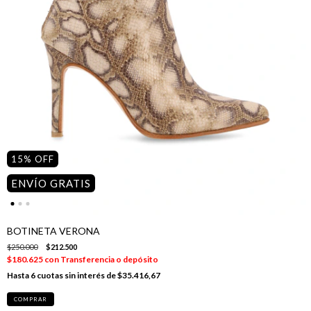
15
%
OFF
ENVÍO GRATIS
BOTINETA VERONA
$250.000
$212.500
$180.625
con
Transferencia o depósito
6
cuotas sin interés de
$35.416,67
COMPRAR