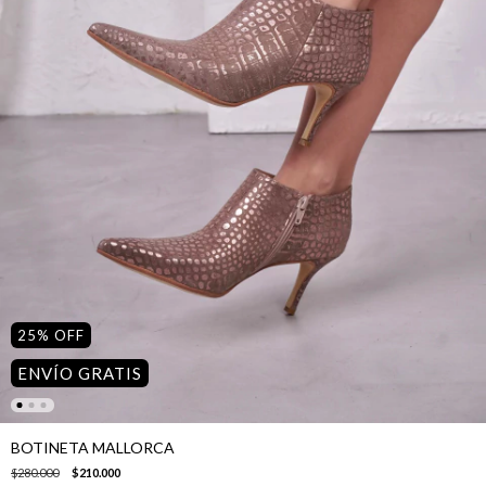
25
%
OFF
ENVÍO GRATIS
BOTINETA MALLORCA
$280.000
$210.000