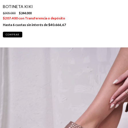
BOTINETA KIKI
$305.000
$244.000
$207.400
con
Transferencia o depósito
6
cuotas sin interés de
$40.666,67
COMPRAR