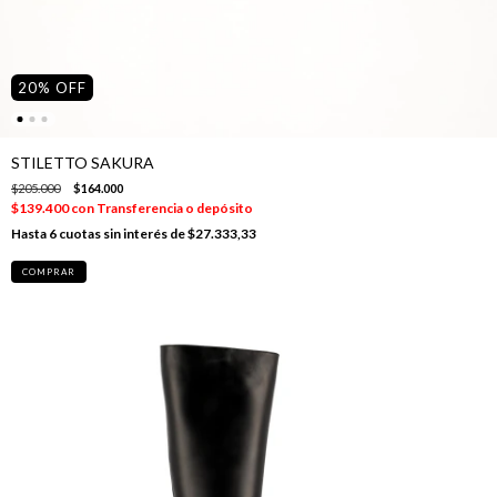
20
%
OFF
STILETTO SAKURA
$205.000
$164.000
$139.400
con
Transferencia o depósito
6
cuotas sin interés de
$27.333,33
COMPRAR