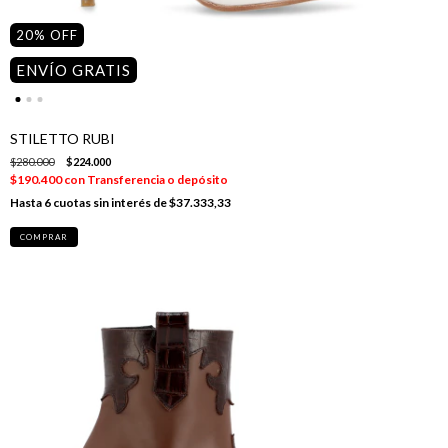
20
%
OFF
ENVÍO GRATIS
STILETTO RUBI
$280.000
$224.000
$190.400
con
Transferencia o depósito
6
cuotas sin interés de
$37.333,33
COMPRAR