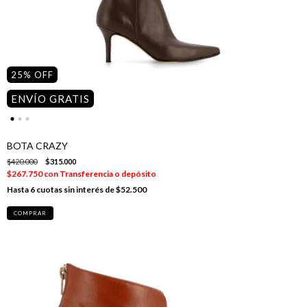
25
%
OFF
ENVÍO GRATIS
BOTA CRAZY
$420.000
$315.000
$267.750
con
Transferencia o depósito
6
cuotas sin interés de
$52.500
COMPRAR