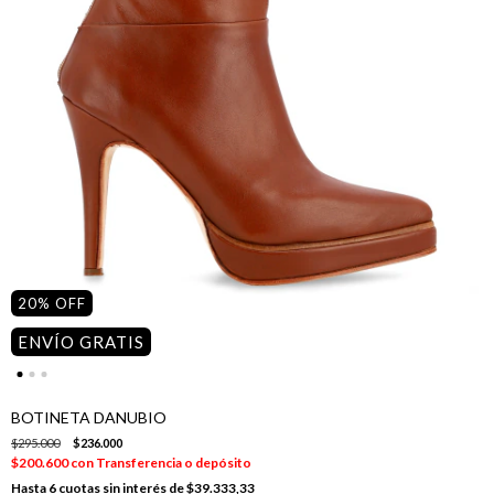
20
%
OFF
ENVÍO GRATIS
BOTINETA DANUBIO
$295.000
$236.000
$200.600
con
Transferencia o depósito
6
cuotas sin interés de
$39.333,33