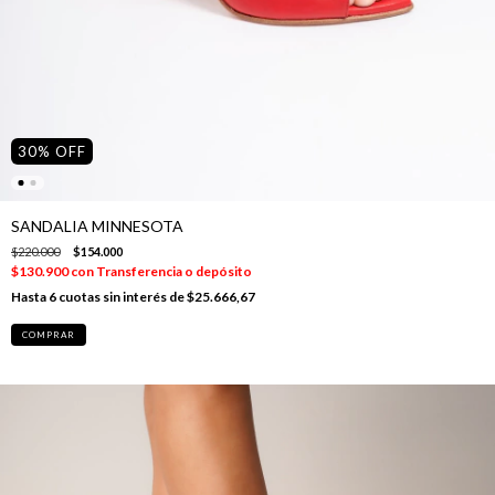
30
%
OFF
SANDALIA MINNESOTA
$220.000
$154.000
$130.900
con
Transferencia o depósito
6
cuotas sin interés de
$25.666,67
COMPRAR