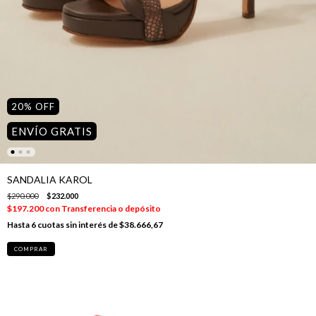
20
%
OFF
ENVÍO GRATIS
SANDALIA KAROL
$290.000
$232.000
$197.200
con
Transferencia o depósito
6
cuotas sin interés de
$38.666,67
COMPRAR