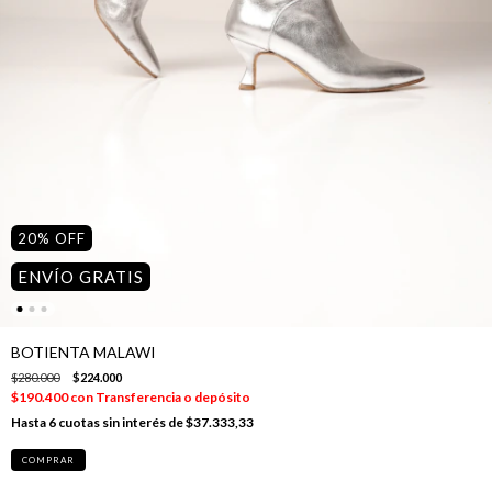
20
%
OFF
ENVÍO GRATIS
BOTIENTA MALAWI
$280.000
$224.000
$190.400
con
Transferencia o depósito
6
cuotas sin interés de
$37.333,33
COMPRAR