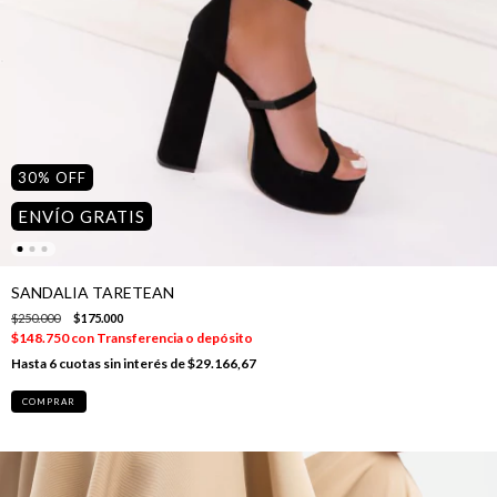
30
%
OFF
ENVÍO GRATIS
SANDALIA TARETEAN
$250.000
$175.000
$148.750
con
Transferencia o depósito
6
cuotas sin interés de
$29.166,67
COMPRAR