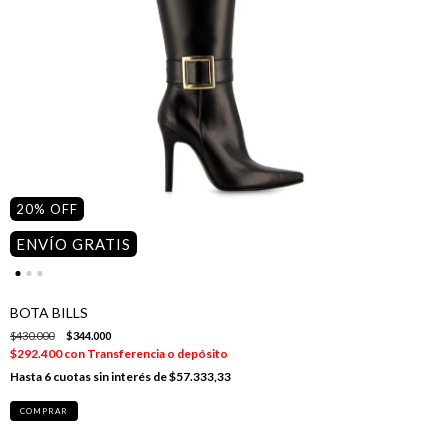
20
%
OFF
ENVÍO GRATIS
BOTA BILLS
$430.000
$344.000
$292.400
con
Transferencia o depósito
6
cuotas sin interés de
$57.333,33
COMPRAR