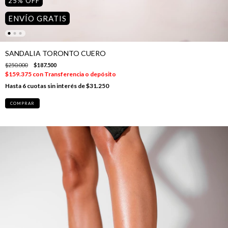
25
%
OFF
ENVÍO GRATIS
SANDALIA TORONTO CUERO
$250.000
$187.500
$159.375
con
Transferencia o depósito
6
cuotas sin interés de
$31.250
COMPRAR