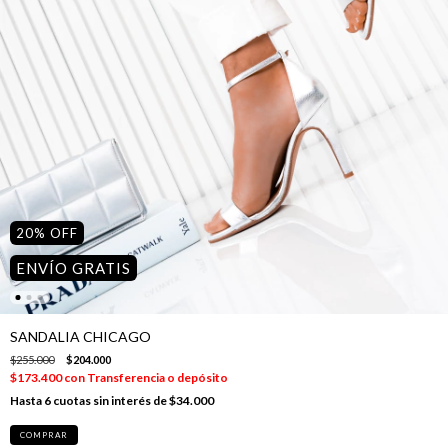
20
%
OFF
ENVÍO GRATIS
SANDALIA CHICAGO
$255.000
$204.000
$173.400
con
Transferencia o depósito
6
cuotas sin interés de
$34.000
COMPRAR