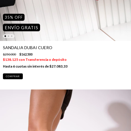
35
%
OFF
ENVÍO GRATIS
SANDALIA DUBAI CUERO
$250.000
$162.500
$138.125
con
Transferencia o depósito
6
cuotas sin interés de
$27.083,33
COMPRAR