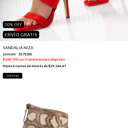
30
%
OFF
ENVÍO GRATIS
SANDALIA NIZA
$250.000
$175.000
$148.750
con
Transferencia o depósito
6
cuotas sin interés de
$29.166,67
COMPRAR