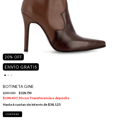
20
%
OFF
ENVÍO GRATIS
BOTINETA GINE
$285.000
$228.750
$194.437,50
con
Transferencia o depósito
6
cuotas sin interés de
$38.125
COMPRAR