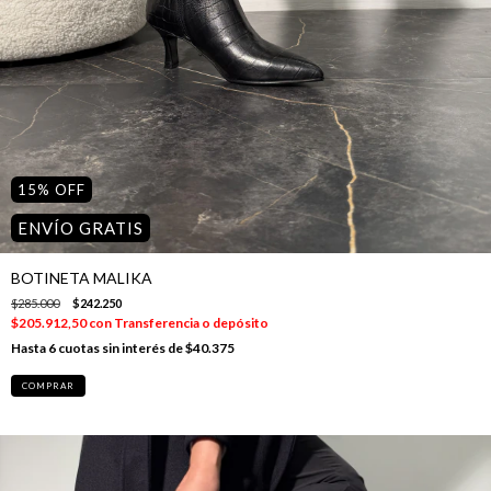
15
%
OFF
ENVÍO GRATIS
BOTINETA MALIKA
$285.000
$242.250
$205.912,50
con
Transferencia o depósito
6
cuotas sin interés de
$40.375
COMPRAR