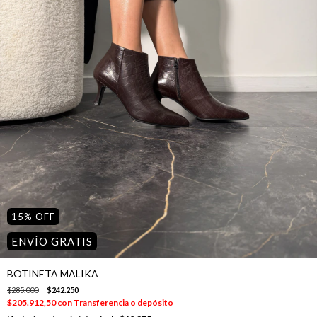
15
%
OFF
ENVÍO GRATIS
BOTINETA MALIKA
$285.000
$242.250
$205.912,50
con
Transferencia o depósito