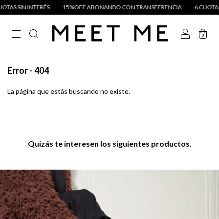
 INTERÉS
15%OFF ABONANDO CON TRANSFERENCIA
6 CUOTAS SIN INTE
0
Error - 404
La página que estás buscando no existe.
Quizás te interesen los siguientes productos.