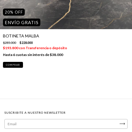
20
%
OFF
ENVÍO GRATIS
BOTINETA MALBA
$285.000
$228.000
$193.800
con
Transferencia o depósito
6
cuotas sin interés de
$38.000
COMPRAR
SUSCRIBITE A NUESTRO NEWSLETTER